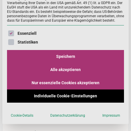
Verarbeitung Ihrer Daten in den USA gemäß Art. 49 (1) lit. a GDPR ein. Der
EuGH stuft die USA als ein Land mit unzureichendem Datenschutz nach
EU-Standards ein. Es besteht beispielsweise die Gefahr, dass US-Behörden
personenbezogene Daten in Überwachungsprogrammen verarbeiten, ohne
Kodex der ethischen Grundsätze
dass für Europäerinnen und Europäer eine Klagemöglichkeit besteht.
Der Arbeitskreis Nahrungsergänzungsmittel (AK NEM)
Es folgt eine Liste der Service-Gruppen, für die eine Einwill
Essenziell
vertritt Unternehmen, die mit dem Ziel, einen Beitrag für
Statistiken
eine nachhaltig gesunde Ernährung zu leis
Speichern
MEHR ...
Alle akzeptieren
Neue Beiträge
Nur essenzielle Cookies akzeptieren
Die Kunst des Sprudelns: Wie bei Nutrilo Brausetabletten
Individuelle Cookie-Einstellungen
entstehen
Leistungsfähig durch die richtige Ernährung – worauf es bei
Cookie-Details
Datenschutzerklärung
Impressum
Mikronährstoffen im Fußball ankommt