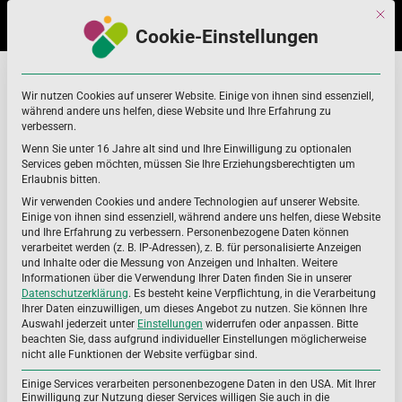
Skip
Skip
Mit di
to
to
Cookie-Einstellungen
navigation
content
AK NEM
Home
AK NEM
Wir nutzen Cookies auf unserer Website. Einige von ihnen sind essenziell,
während andere uns helfen, diese Website und Ihre Erfahrung zu
verbessern.
Wenn Sie unter 16 Jahre alt sind und Ihre Einwilligung zu optionalen
Services geben möchten, müssen Sie Ihre Erziehungsberechtigten um
Erlaubnis bitten.
Wir verwenden Cookies und andere Technologien auf unserer Website.
Einige von ihnen sind essenziell, während andere uns helfen, diese Website
und Ihre Erfahrung zu verbessern.
Personenbezogene Daten können
verarbeitet werden (z. B. IP-Adressen), z. B. für personalisierte Anzeigen
und Inhalte oder die Messung von Anzeigen und Inhalten.
Weitere
Informationen über die Verwendung Ihrer Daten finden Sie in unserer
Datenschutzerklärung
.
Es besteht keine Verpflichtung, in die Verarbeitung
Ihrer Daten einzuwilligen, um dieses Angebot zu nutzen.
Sie können Ihre
Auswahl jederzeit unter
Einstellungen
widerrufen oder anpassen.
Bitte
beachten Sie, dass aufgrund individueller Einstellungen möglicherweise
nicht alle Funktionen der Website verfügbar sind.
Einige Services verarbeiten personenbezogene Daten in den USA. Mit Ihrer
Einwilligung zur Nutzung dieser Services willigen Sie auch in die