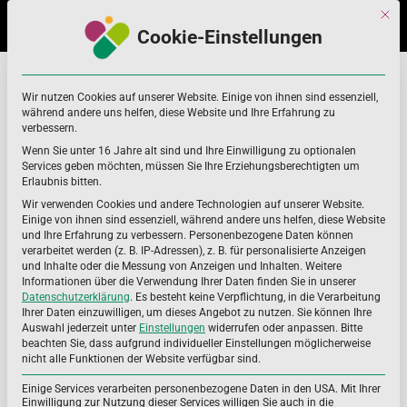
Skip
Skip
Mit di
to
to
Cookie-Einstellungen
navigation
content
Berufstätige
Home
Anwendergruppen
Berufstätige
Wir nutzen Cookies auf unserer Website. Einige von ihnen sind essenziell,
während andere uns helfen, diese Website und Ihre Erfahrung zu
verbessern.
Wenn Sie unter 16 Jahre alt sind und Ihre Einwilligung zu optionalen
Services geben möchten, müssen Sie Ihre Erziehungsberechtigten um
Erlaubnis bitten.
Wir verwenden Cookies und andere Technologien auf unserer Website.
Einige von ihnen sind essenziell, während andere uns helfen, diese Website
und Ihre Erfahrung zu verbessern.
Personenbezogene Daten können
verarbeitet werden (z. B. IP-Adressen), z. B. für personalisierte Anzeigen
und Inhalte oder die Messung von Anzeigen und Inhalten.
Weitere
Informationen über die Verwendung Ihrer Daten finden Sie in unserer
Datenschutzerklärung
.
Es besteht keine Verpflichtung, in die Verarbeitung
Ihrer Daten einzuwilligen, um dieses Angebot zu nutzen.
Sie können Ihre
Auswahl jederzeit unter
Einstellungen
widerrufen oder anpassen.
Bitte
beachten Sie, dass aufgrund individueller Einstellungen möglicherweise
nicht alle Funktionen der Website verfügbar sind.
Einige Services verarbeiten personenbezogene Daten in den USA. Mit Ihrer
Einwilligung zur Nutzung dieser Services willigen Sie auch in die