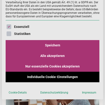
Verarbeitung Ihrer Daten in den USA gemäß Art. 49 (1) lit. a GDPR ein. Der
EuGH stuft die USA als ein Land mit unzureichendem Datenschutz nach
EU-Standards ein. Es besteht beispielsweise die Gefahr, dass US-Behörden
personenbezogene Daten in Überwachungsprogrammen verarbeiten, ohne
Diese Vitamine und Mineralstoffe braucht unser
dass für Europäerinnen und Europäer eine Klagemöglichkeit besteht.
Energiestoffwechsel
Es folgt eine Liste der Service-Gruppen, für die eine Einwill
Essenziell
100 Prozent Arbeit und 100 Prozent Familie –sind schon
Statistiken
200 Prozent. Plus Freizeit, Haushalt und vieles mehr.
Woher nimmt unser Körper die Energie, um
Speichern
MEHR ...
Alle akzeptieren
Nur essenzielle Cookies akzeptieren
Individuelle Cookie-Einstellungen
Cookie-Details
Datenschutzerklärung
Impressum