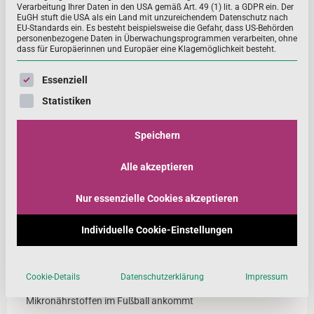
Verarbeitung Ihrer Daten in den USA gemäß Art. 49 (1) lit. a GDPR ein. Der
EuGH stuft die USA als ein Land mit unzureichendem Datenschutz nach
EU-Standards ein. Es besteht beispielsweise die Gefahr, dass US-Behörden
personenbezogene Daten in Überwachungsprogrammen verarbeiten, ohne
Rückengesundheit: neue Folge von
dass für Europäerinnen und Europäer eine Klagemöglichkeit besteht.
„ErnährungPlus – der Foodcast“
Es folgt eine Liste der Service-Gruppen, für die eine Einwill
Essenziell
Rückenprobleme gehören zu den häufigsten Leiden der
Statistiken
Deutschen. Doch nicht nur körperliche Aktivität,
Entspannung und Stressabbau sind für unseren Bewe
Speichern
MEHR ...
Alle akzeptieren
Nur essenzielle Cookies akzeptieren
Neue Beiträge
Individuelle Cookie-Einstellungen
Die Kunst des Sprudelns: Wie bei Nutrilo Brausetabletten
entstehen
Cookie-Details
Datenschutzerklärung
Impressum
Leistungsfähig durch die richtige Ernährung – worauf es bei
Mikronährstoffen im Fußball ankommt