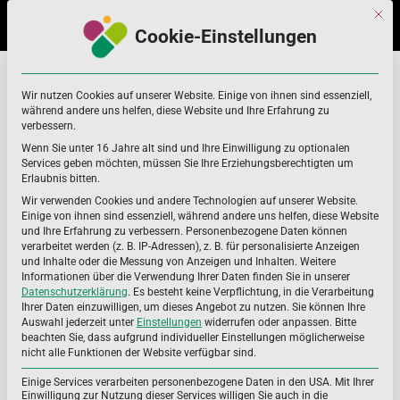
Skip
Skip
Mit di
to
to
Cookie-Einstellungen
navigation
content
bewegten Berufsalltag
Home
bewegten Berufsalltag
Wir nutzen Cookies auf unserer Website. Einige von ihnen sind essenziell,
während andere uns helfen, diese Website und Ihre Erfahrung zu
verbessern.
Wenn Sie unter 16 Jahre alt sind und Ihre Einwilligung zu optionalen
Services geben möchten, müssen Sie Ihre Erziehungsberechtigten um
Erlaubnis bitten.
Wir verwenden Cookies und andere Technologien auf unserer Website.
Einige von ihnen sind essenziell, während andere uns helfen, diese Website
und Ihre Erfahrung zu verbessern.
Personenbezogene Daten können
verarbeitet werden (z. B. IP-Adressen), z. B. für personalisierte Anzeigen
und Inhalte oder die Messung von Anzeigen und Inhalten.
Weitere
Informationen über die Verwendung Ihrer Daten finden Sie in unserer
Datenschutzerklärung
.
Es besteht keine Verpflichtung, in die Verarbeitung
Ihrer Daten einzuwilligen, um dieses Angebot zu nutzen.
Sie können Ihre
Auswahl jederzeit unter
Einstellungen
widerrufen oder anpassen.
Bitte
beachten Sie, dass aufgrund individueller Einstellungen möglicherweise
nicht alle Funktionen der Website verfügbar sind.
Einige Services verarbeiten personenbezogene Daten in den USA. Mit Ihrer
Einwilligung zur Nutzung dieser Services willigen Sie auch in die