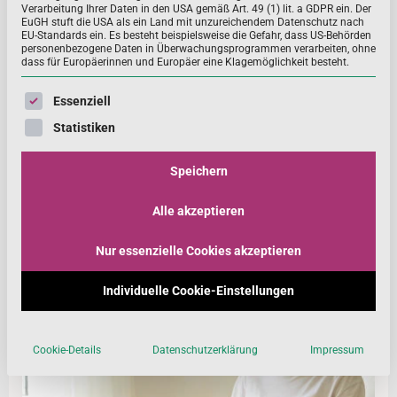
Verarbeitung Ihrer Daten in den USA gemäß Art. 49 (1) lit. a GDPR ein. Der
EuGH stuft die USA als ein Land mit unzureichendem Datenschutz nach
EU-Standards ein. Es besteht beispielsweise die Gefahr, dass US-Behörden
personenbezogene Daten in Überwachungsprogrammen verarbeiten, ohne
Biomarker – wichtige Parameter zur Bewertung
dass für Europäerinnen und Europäer eine Klagemöglichkeit besteht.
des Nährstoffstatus (TEIL 2 | 04 | April 2024)
Es folgt eine Liste der Service-Gruppen, für die eine Einwill
Essenziell
Die vierte Ausgabe des FOKUS Wissenschaft knüpft an
Statistiken
den vorhergehenden ersten Beitrag aus September 2023
an, der sich mit den diagnostischen Parameter
Speichern
MEHR ...
Alle akzeptieren
Nur essenzielle Cookies akzeptieren
Individuelle Cookie-Einstellungen
Cookie-Details
Datenschutzerklärung
Impressum