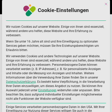
Skip
Skip
Mit di
to
to
Cookie-Einstellungen
navigation
content
Clacium
Home
Clacium
Wir nutzen Cookies auf unserer Website. Einige von ihnen sind essenziell,
während andere uns helfen, diese Website und Ihre Erfahrung zu
verbessern.
Wenn Sie unter 16 Jahre alt sind und Ihre Einwilligung zu optionalen
Services geben möchten, müssen Sie Ihre Erziehungsberechtigten um
Erlaubnis bitten.
Wir verwenden Cookies und andere Technologien auf unserer Website.
Einige von ihnen sind essenziell, während andere uns helfen, diese Website
und Ihre Erfahrung zu verbessern.
Personenbezogene Daten können
verarbeitet werden (z. B. IP-Adressen), z. B. für personalisierte Anzeigen
und Inhalte oder die Messung von Anzeigen und Inhalten.
Weitere
Informationen über die Verwendung Ihrer Daten finden Sie in unserer
Datenschutzerklärung
.
Es besteht keine Verpflichtung, in die Verarbeitung
Ihrer Daten einzuwilligen, um dieses Angebot zu nutzen.
Sie können Ihre
Auswahl jederzeit unter
Einstellungen
widerrufen oder anpassen.
Bitte
beachten Sie, dass aufgrund individueller Einstellungen möglicherweise
nicht alle Funktionen der Website verfügbar sind.
Einige Services verarbeiten personenbezogene Daten in den USA. Mit Ihrer
Einwilligung zur Nutzung dieser Services willigen Sie auch in die