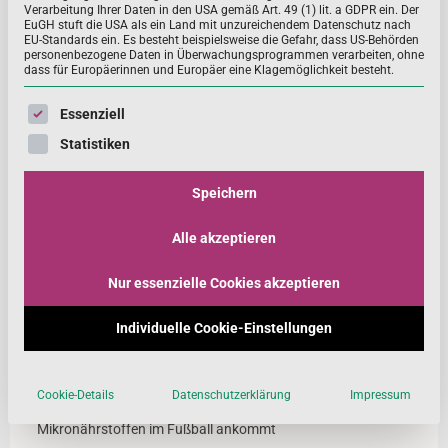
Verarbeitung Ihrer Daten in den USA gemäß Art. 49 (1) lit. a GDPR ein. Der
EuGH stuft die USA als ein Land mit unzureichendem Datenschutz nach
EU-Standards ein. Es besteht beispielsweise die Gefahr, dass US-Behörden
personenbezogene Daten in Überwachungsprogrammen verarbeiten, ohne
Fakt des Monats: Omega-3-Fettsäuren sind für
dass für Europäerinnen und Europäer eine Klagemöglichkeit besteht.
die gesunde Entwicklung des Babys wichtig!
Es folgt eine Liste der Service-Gruppen, für die eine Einwill
Essenziell
Schon für den Fötus im Mutterleib und später für das
Statistiken
Baby sind Omega-3-Fettsäuren wichtig, weil sie an der
Entwicklung des Gehirns und der Sehfunktion
Speichern
MEHR ...
Alle akzeptieren
Nur essenzielle Cookies akzeptieren
Neue Beiträge
Individuelle Cookie-Einstellungen
Die Kunst des Sprudelns: Wie bei Nutrilo Brausetabletten
entstehen
Cookie-Details
Datenschutzerklärung
Impressum
Leistungsfähig durch die richtige Ernährung – worauf es bei
Mikronährstoffen im Fußball ankommt