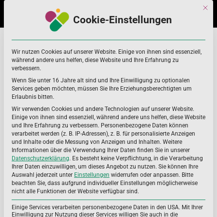
Skip
Skip
Mit di
to
to
Cookie-Einstellungen
navigation
content
Docosahexaensäure
Home
Docosahexaensäure
Wir nutzen Cookies auf unserer Website. Einige von ihnen sind essenziell,
während andere uns helfen, diese Website und Ihre Erfahrung zu
verbessern.
Wenn Sie unter 16 Jahre alt sind und Ihre Einwilligung zu optionalen
Services geben möchten, müssen Sie Ihre Erziehungsberechtigten um
Erlaubnis bitten.
Wir verwenden Cookies und andere Technologien auf unserer Website.
Einige von ihnen sind essenziell, während andere uns helfen, diese Website
und Ihre Erfahrung zu verbessern.
Personenbezogene Daten können
verarbeitet werden (z. B. IP-Adressen), z. B. für personalisierte Anzeigen
und Inhalte oder die Messung von Anzeigen und Inhalten.
Weitere
Informationen über die Verwendung Ihrer Daten finden Sie in unserer
Datenschutzerklärung
.
Es besteht keine Verpflichtung, in die Verarbeitung
Ihrer Daten einzuwilligen, um dieses Angebot zu nutzen.
Sie können Ihre
Auswahl jederzeit unter
Einstellungen
widerrufen oder anpassen.
Bitte
beachten Sie, dass aufgrund individueller Einstellungen möglicherweise
nicht alle Funktionen der Website verfügbar sind.
Einige Services verarbeiten personenbezogene Daten in den USA. Mit Ihrer
Einwilligung zur Nutzung dieser Services willigen Sie auch in die