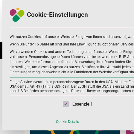
Skip
Skip
to
to
Cookie-Einstellungen
navigation
content
Wir nutzen Cookies auf unserer Website. Einige von ihnen sind essenziell, wä
Nahrungsergänzungsmittel
Infos zu Nährstoffen, Nahrungsergänzung
und mehr
Wenn Sie unter 16 Jahre alt sind und Ihre Einwilligung zu optionalen Servic
NÄHRSTOFFE UND WEITERE
ANWEN
Wir verwenden Cookies und andere Technologien auf unserer Website. Einige v
verbessern.
Personenbezogene Daten können verarbeitet werden (z. B. IP-Adres
Inhalten.
Weitere Informationen über die Verwendung Ihrer Daten finden Sie i
energiestoffwechsel
einzuwilligen, um dieses Angebot zu nutzen.
Sie können Ihre Auswahl jederze
Einstellungen möglicherweise nicht alle Funktionen der Website verfügbar sin
Home
energiestoffwechsel
Einige Services verarbeiten personenbezogene Daten in den USA. Mit Ihrer Einw
USA gemäß Art. 49 (1) lit. a GDPR ein. Der EuGH stuft die USA als ein Land 
dass US-Behörden personenbezogene Daten in Überwachungsprogrammen verar
Fak
Es folgt eine Liste der Service-Gruppen, für die eine Einwil
Essenziell
Wich
ausr
Cookie-Details
ME