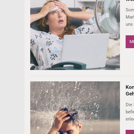
Som
Mark
uns
ME
Kon
Geh
Die 
bef
erle