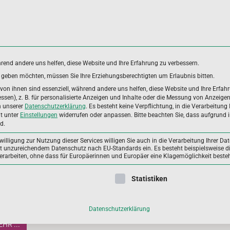
hrend andere uns helfen, diese Website und Ihre Erfahrung zu verbessern.
es geben möchten, müssen Sie Ihre Erziehungsberechtigten um Erlaubnis bitten.
DUNGSBEREICHE
ANWENDERGRUPPEN
ALLGEME
on ihnen sind essenziell, während andere uns helfen, diese Website und Ihre Erfah
sen), z. B. für personalisierte Anzeigen und Inhalte oder die Messung von Anzeige
n unserer
Datenschutzerklärung
.
Es besteht keine Verpflichtung, in die Verarbeitung 
it unter
Einstellungen
widerrufen oder anpassen.
Bitte beachten Sie, dass aufgrund i
d.
illigung zur Nutzung dieser Services willigen Sie auch in die Verarbeitung Ihrer Dat
mit unzureichendem Datenschutz nach EU-Standards ein. Es besteht beispielsweise di
beiten, ohne dass für Europäerinnen und Europäer eine Klagemöglichkeit besteh
t des Monats: Spitzennährstoffe für den Sport
ligung erteilt werden kann. Die erste Service-Gruppe ist essenzie
Statistiken
tig ist beim Sport, egal ob Sieg oder Niederlage, dass der Körper
eichend mit allen wichtigen Mikronährstoffen versorgt ist.
Datenschutzerklärung
HR ...