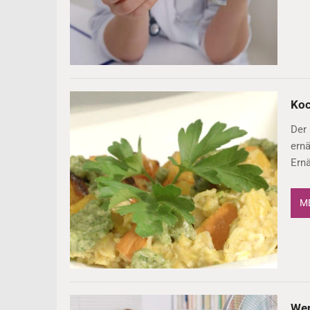
Koc
Der 
ern
Ern
ME
Wen