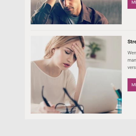
ME
Str
Wenn
man 
vers
ME