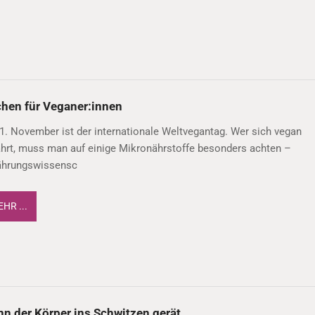
hen für Veganer:innen
1. November ist der internationale Weltvegantag. Wer sich vegan
ährt, muss man auf einige Mikronährstoffe besonders achten –
ährungswissensc
HR ...
n der Körper ins Schwitzen gerät