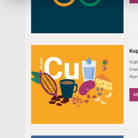
Kup
Kupf
Ener
Ner
ME