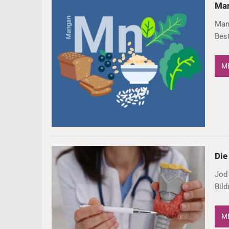
Ma
Mang
Best
ME
Die
Jod 
Bil
ME