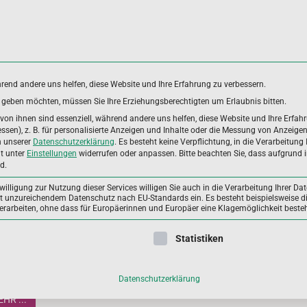
hrend andere uns helfen, diese Website und Ihre Erfahrung zu verbessern.
es geben möchten, müssen Sie Ihre Erziehungsberechtigten um Erlaubnis bitten.
DUNGSBEREICHE
ANWENDERGRUPPEN
ALLGEME
on ihnen sind essenziell, während andere uns helfen, diese Website und Ihre Erfah
sen), z. B. für personalisierte Anzeigen und Inhalte oder die Messung von Anzeige
n unserer
Datenschutzerklärung
.
Es besteht keine Verpflichtung, in die Verarbeitung 
it unter
Einstellungen
widerrufen oder anpassen.
Bitte beachten Sie, dass aufgrund i
d.
illigung zur Nutzung dieser Services willigen Sie auch in die Verarbeitung Ihrer Dat
mit unzureichendem Datenschutz nach EU-Standards ein. Es besteht beispielsweise di
beiten, ohne dass für Europäerinnen und Europäer eine Klagemöglichkeit besteh
ährungsforschung verstehen (01 | April 2022)
ligung erteilt werden kann. Die erste Service-Gruppe ist essenzie
Statistiken
che Typen von Ernährungsstudien gibt es und welche Aussagen
en anhand ihrer Ergebnisse getroffen.
Datenschutzerklärung
HR ...