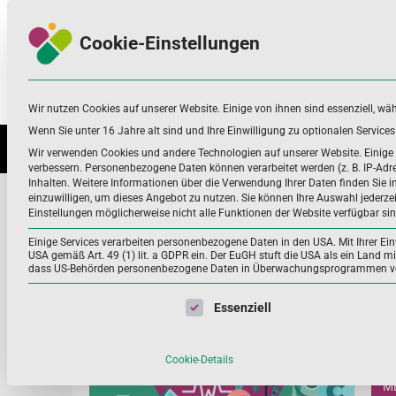
Skip
Skip
to
to
Cookie-Einstellungen
navigation
content
Wir nutzen Cookies auf unserer Website. Einige von ihnen sind essenziell, wä
Nahrungsergänzungsmittel
Infos zu Nährstoffen, Nahrungsergänzung
und mehr
Wenn Sie unter 16 Jahre alt sind und Ihre Einwilligung zu optionalen Servic
NÄHRSTOFFE UND WEITERE
ANWEN
Wir verwenden Cookies und andere Technologien auf unserer Website. Einige v
verbessern.
Personenbezogene Daten können verarbeitet werden (z. B. IP-Adres
Inhalten.
Weitere Informationen über die Verwendung Ihrer Daten finden Sie i
Fall-Kontroll-Studien
einzuwilligen, um dieses Angebot zu nutzen.
Sie können Ihre Auswahl jederze
Einstellungen möglicherweise nicht alle Funktionen der Website verfügbar sin
Home
Fall-Kontroll-Studien
Einige Services verarbeiten personenbezogene Daten in den USA. Mit Ihrer Einw
USA gemäß Art. 49 (1) lit. a GDPR ein. Der EuGH stuft die USA als ein Land 
dass US-Behörden personenbezogene Daten in Überwachungsprogrammen verar
Ern
Es folgt eine Liste der Service-Gruppen, für die eine Einwil
Essenziell
Wel
werd
Cookie-Details
ME