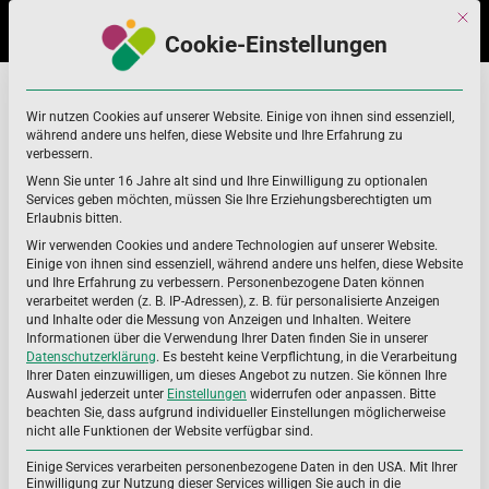
Skip
Skip
Mit di
to
to
Cookie-Einstellungen
navigation
content
folsäure
Home
folsäure
Wir nutzen Cookies auf unserer Website. Einige von ihnen sind essenziell,
während andere uns helfen, diese Website und Ihre Erfahrung zu
verbessern.
Wenn Sie unter 16 Jahre alt sind und Ihre Einwilligung zu optionalen
Services geben möchten, müssen Sie Ihre Erziehungsberechtigten um
Erlaubnis bitten.
Wir verwenden Cookies und andere Technologien auf unserer Website.
Einige von ihnen sind essenziell, während andere uns helfen, diese Website
und Ihre Erfahrung zu verbessern.
Personenbezogene Daten können
verarbeitet werden (z. B. IP-Adressen), z. B. für personalisierte Anzeigen
und Inhalte oder die Messung von Anzeigen und Inhalten.
Weitere
Informationen über die Verwendung Ihrer Daten finden Sie in unserer
Datenschutzerklärung
.
Es besteht keine Verpflichtung, in die Verarbeitung
Ihrer Daten einzuwilligen, um dieses Angebot zu nutzen.
Sie können Ihre
Auswahl jederzeit unter
Einstellungen
widerrufen oder anpassen.
Bitte
beachten Sie, dass aufgrund individueller Einstellungen möglicherweise
nicht alle Funktionen der Website verfügbar sind.
Einige Services verarbeiten personenbezogene Daten in den USA. Mit Ihrer
Einwilligung zur Nutzung dieser Services willigen Sie auch in die