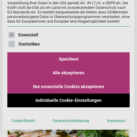
Verarbeitung Ihrer Daten in den USA gemäß Art. 49 (1) lit. a GDPR ein. Der
EuGH stuft die USA als ein Land mit unzureichendem Datenschutz nach
EU-Standards ein. Es besteht beispielsweise die Gefahr, dass US-Behörden
personenbezogene Daten in Überwachungsprogrammen verarbeiten, ohne
Fakt des Monats: Rolle von
dass für Europäerinnen und Europäer eine Klagemöglichkeit besteht.
Nahrungsergänzungsmitteln zur Vermeidung
Es folgt eine Liste der Service-Gruppen, für die eine Einwill
von Mikronährstoffmängeln in der EU
Essenziell
Statistiken
Eine aktuelle Publikation1 thematisiert das
Vorhandensein von Mikronährstoffmängeln und
Speichern
Unterversorgungen mit essentiellen Nährstoffen
innerhalb der e
Alle akzeptieren
MEHR ...
Nur essenzielle Cookies akzeptieren
Individuelle Cookie-Einstellungen
Cookie-Details
Datenschutzerklärung
Impressum