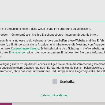
hrend andere uns helfen, diese Website und Ihre Erfahrung zu verbessern.
es geben möchten, müssen Sie Ihre Erziehungsberechtigten um Erlaubnis bitten.
DUNGSBEREICHE
ANWENDERGRUPPEN
ALLGEME
on ihnen sind essenziell, während andere uns helfen, diese Website und Ihre Erfah
sen), z. B. für personalisierte Anzeigen und Inhalte oder die Messung von Anzeige
n unserer
Datenschutzerklärung
.
Es besteht keine Verpflichtung, in die Verarbeitung 
it unter
Einstellungen
widerrufen oder anpassen.
Bitte beachten Sie, dass aufgrund i
d.
illigung zur Nutzung dieser Services willigen Sie auch in die Verarbeitung Ihrer Dat
mit unzureichendem Datenschutz nach EU-Standards ein. Es besteht beispielsweise di
beiten, ohne dass für Europäerinnen und Europäer eine Klagemöglichkeit besteh
 Rolle von Omega-3-Fettsäuren für geistige Fitness im Alt
ligung erteilt werden kann. Die erste Service-Gruppe ist essenzie
Statistiken
„Welt-Alzheimertag“ am 21. September macht weltweit auf die
uation von Menschen mit Demenz aufmerksam. Ausreichend
egung und eine ausgewogen
Datenschutzerklärung