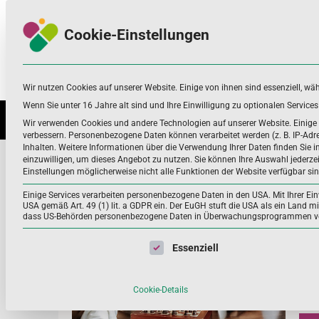
Skip
Skip
to
to
Cookie-Einstellungen
navigation
content
Wir nutzen Cookies auf unserer Website. Einige von ihnen sind essenziell, wä
Nahrungsergänzungsmittel
Infos zu Nährstoffen, Nahrungsergänzung
und mehr
Wenn Sie unter 16 Jahre alt sind und Ihre Einwilligung zu optionalen Servic
NÄHRSTOFFE UND WEITERE
ANWEN
Wir verwenden Cookies und andere Technologien auf unserer Website. Einige v
verbessern.
Personenbezogene Daten können verarbeitet werden (z. B. IP-Adres
Inhalten.
Weitere Informationen über die Verwendung Ihrer Daten finden Sie i
geistige fitness
einzuwilligen, um dieses Angebot zu nutzen.
Sie können Ihre Auswahl jederze
Einstellungen möglicherweise nicht alle Funktionen der Website verfügbar sin
Home
geistige fitness
Einige Services verarbeiten personenbezogene Daten in den USA. Mit Ihrer Einw
USA gemäß Art. 49 (1) lit. a GDPR ein. Der EuGH stuft die USA als ein Land 
dass US-Behörden personenbezogene Daten in Überwachungsprogrammen verar
Die
Es folgt eine Liste der Service-Gruppen, für die eine Einwil
Essenziell
Der 
Sit
Bew
Cookie-Details