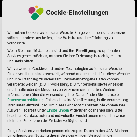
Skip
Skip
Mit di
to
to
Cookie-Einstellungen
navigation
content
Lachs
Home
Lachs
Wir nutzen Cookies auf unserer Website. Einige von ihnen sind essenziell,
während andere uns helfen, diese Website und Ihre Erfahrung zu
verbessern.
Wenn Sie unter 16 Jahre alt sind und Ihre Einwilligung zu optionalen
Services geben möchten, müssen Sie Ihre Erziehungsberechtigten um
Erlaubnis bitten.
Wir verwenden Cookies und andere Technologien auf unserer Website.
Einige von ihnen sind essenziell, während andere uns helfen, diese Website
und Ihre Erfahrung zu verbessern.
Personenbezogene Daten können
verarbeitet werden (z. B. IP-Adressen), z. B. für personalisierte Anzeigen
und Inhalte oder die Messung von Anzeigen und Inhalten.
Weitere
Informationen über die Verwendung Ihrer Daten finden Sie in unserer
Datenschutzerklärung
.
Es besteht keine Verpflichtung, in die Verarbeitung
Ihrer Daten einzuwilligen, um dieses Angebot zu nutzen.
Sie können Ihre
Auswahl jederzeit unter
Einstellungen
widerrufen oder anpassen.
Bitte
beachten Sie, dass aufgrund individueller Einstellungen möglicherweise
nicht alle Funktionen der Website verfügbar sind.
Einige Services verarbeiten personenbezogene Daten in den USA. Mit Ihrer
Einwilligung zur Nutzung dieser Services willigen Sie auch in die