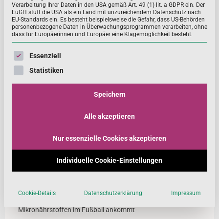
Verarbeitung Ihrer Daten in den USA gemäß Art. 49 (1) lit. a GDPR ein. Der
EuGH stuft die USA als ein Land mit unzureichendem Datenschutz nach
EU-Standards ein. Es besteht beispielsweise die Gefahr, dass US-Behörden
personenbezogene Daten in Überwachungsprogrammen verarbeiten, ohne
Fakt des Monats: Omega-3-Fettsäuren für
dass für Europäerinnen und Europäer eine Klagemöglichkeit besteht.
sportlich aktive Personen
Es folgt eine Liste der Service-Gruppen, für die eine Einwill
Essenziell
Ein neues Positionspapier, das wissenschaftlich
Statistiken
begründete Erkenntnisse zu positiven Effekten einer
Nahrungsergänzung mit Omega-3-Fettsäuren bei gesun
Speichern
MEHR ...
Alle akzeptieren
Nur essenzielle Cookies akzeptieren
Neue Beiträge
Individuelle Cookie-Einstellungen
Die Kunst des Sprudelns: Wie bei Nutrilo Brausetabletten
entstehen
Cookie-Details
Datenschutzerklärung
Impressum
Leistungsfähig durch die richtige Ernährung – worauf es bei
Mikronährstoffen im Fußball ankommt