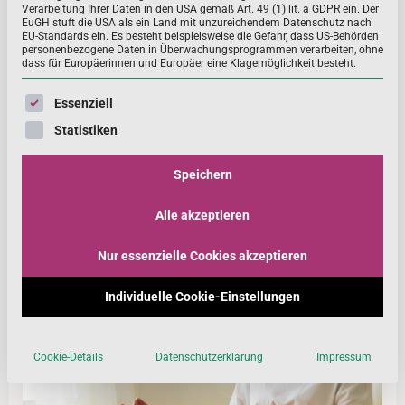
Verarbeitung Ihrer Daten in den USA gemäß Art. 49 (1) lit. a GDPR ein. Der
EuGH stuft die USA als ein Land mit unzureichendem Datenschutz nach
EU-Standards ein. Es besteht beispielsweise die Gefahr, dass US-Behörden
personenbezogene Daten in Überwachungsprogrammen verarbeiten, ohne
Fakt des Monats: Spitzennährstoffe für den Sport
dass für Europäerinnen und Europäer eine Klagemöglichkeit besteht.
Wichtig ist beim Sport, egal ob Sieg oder Niederlage,
Es folgt eine Liste der Service-Gruppen, für die eine Einwill
Essenziell
dass der Körper ausreichend mit allen wichtigen
Statistiken
Mikronährstoffen versorgt ist.
Speichern
MEHR ...
Alle akzeptieren
Nur essenzielle Cookies akzeptieren
Individuelle Cookie-Einstellungen
Cookie-Details
Datenschutzerklärung
Impressum