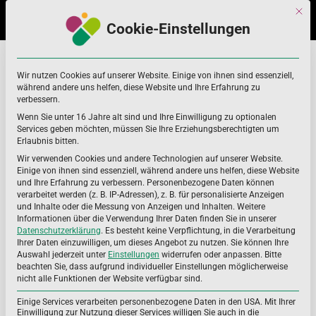
Skip
Skip
Mit di
to
to
Cookie-Einstellungen
navigation
content
Thiamin
Home
Thiamin
Wir nutzen Cookies auf unserer Website. Einige von ihnen sind essenziell,
während andere uns helfen, diese Website und Ihre Erfahrung zu
verbessern.
Wenn Sie unter 16 Jahre alt sind und Ihre Einwilligung zu optionalen
Services geben möchten, müssen Sie Ihre Erziehungsberechtigten um
Erlaubnis bitten.
Wir verwenden Cookies und andere Technologien auf unserer Website.
Einige von ihnen sind essenziell, während andere uns helfen, diese Website
und Ihre Erfahrung zu verbessern.
Personenbezogene Daten können
verarbeitet werden (z. B. IP-Adressen), z. B. für personalisierte Anzeigen
und Inhalte oder die Messung von Anzeigen und Inhalten.
Weitere
Informationen über die Verwendung Ihrer Daten finden Sie in unserer
Datenschutzerklärung
.
Es besteht keine Verpflichtung, in die Verarbeitung
Ihrer Daten einzuwilligen, um dieses Angebot zu nutzen.
Sie können Ihre
Auswahl jederzeit unter
Einstellungen
widerrufen oder anpassen.
Bitte
beachten Sie, dass aufgrund individueller Einstellungen möglicherweise
nicht alle Funktionen der Website verfügbar sind.
Einige Services verarbeiten personenbezogene Daten in den USA. Mit Ihrer
Einwilligung zur Nutzung dieser Services willigen Sie auch in die