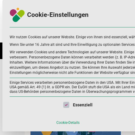
Skip
Skip
to
to
Cookie-Einstellungen
navigation
content
Wir nutzen Cookies auf unserer Website. Einige von ihnen sind essenziell, wä
Nahrungsergänzungsmittel
Infos zu Nährstoffen, Nahrungsergänzung
und mehr
Wenn Sie unter 16 Jahre alt sind und Ihre Einwilligung zu optionalen Servic
NÄHRSTOFFE UND WEITERE
ANWEN
Wir verwenden Cookies und andere Technologien auf unserer Website. Einige v
verbessern.
Personenbezogene Daten können verarbeitet werden (z. B. IP-Adres
Inhalten.
Weitere Informationen über die Verwendung Ihrer Daten finden Sie i
Biomarker
einzuwilligen, um dieses Angebot zu nutzen.
Sie können Ihre Auswahl jederze
Einstellungen möglicherweise nicht alle Funktionen der Website verfügbar sin
Home
Biomarker
Einige Services verarbeiten personenbezogene Daten in den USA. Mit Ihrer Einw
USA gemäß Art. 49 (1) lit. a GDPR ein. Der EuGH stuft die USA als ein Land 
dass US-Behörden personenbezogene Daten in Überwachungsprogrammen verar
Bio
Näh
Es folgt eine Liste der Service-Gruppen, für die eine Einwil
Essenziell
Die
vorh
Cookie-Details
dia