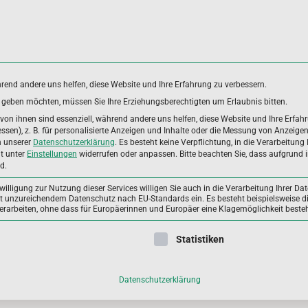
hrend andere uns helfen, diese Website und Ihre Erfahrung zu verbessern.
es geben möchten, müssen Sie Ihre Erziehungsberechtigten um Erlaubnis bitten.
DUNGSBEREICHE
ANWENDERGRUPPEN
ALLGEME
on ihnen sind essenziell, während andere uns helfen, diese Website und Ihre Erfah
sen), z. B. für personalisierte Anzeigen und Inhalte oder die Messung von Anzeige
n unserer
Datenschutzerklärung
.
Es besteht keine Verpflichtung, in die Verarbeitung 
it unter
Einstellungen
widerrufen oder anpassen.
Bitte beachten Sie, dass aufgrund i
d.
illigung zur Nutzung dieser Services willigen Sie auch in die Verarbeitung Ihrer Dat
mit unzureichendem Datenschutz nach EU-Standards ein. Es besteht beispielsweise di
beiten, ohne dass für Europäerinnen und Europäer eine Klagemöglichkeit besteh
marker – wichtige Parameter zur Bewertung des
rstoffstatus (TEIL 2 | 04 | April 2024)
ligung erteilt werden kann. Die erste Service-Gruppe ist essenzie
Statistiken
 vierte Ausgabe des FOKUS Wissenschaft knüpft an den
ergehenden ersten Beitrag aus September 2023 an, der sich mit de
Datenschutzerklärung
gnostischen Parameter