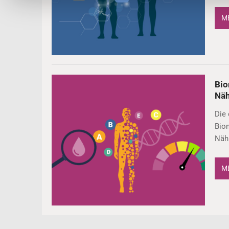
ME
Bio
Näh
Die
Biom
Nähr
ME