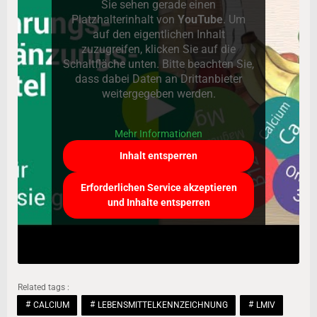
Sie sehen gerade einen
Platzhalterinhalt von
YouTube
. Um
auf den eigentlichen Inhalt
zuzugreifen, klicken Sie auf die
Schaltfläche unten. Bitte beachten Sie,
dass dabei Daten an Drittanbieter
weitergegeben werden.
Mehr Informationen
Inhalt entsperren
Erforderlichen Service akzeptieren
und Inhalte entsperren
Related tags :
CALCIUM
LEBENSMITTELKENNZEICHNUNG
LMIV