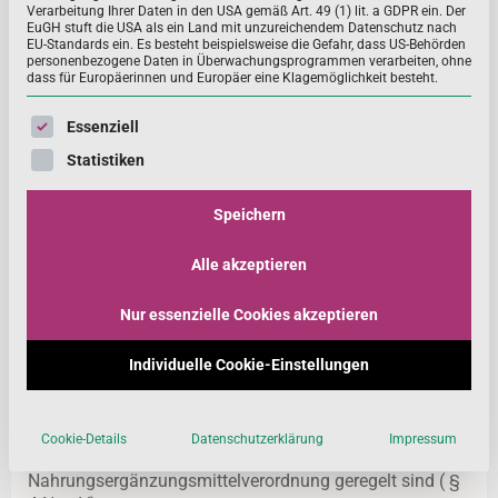
Verarbeitung Ihrer Daten in den USA gemäß Art. 49 (1) lit. a GDPR ein. Der
Nahrungsergänzungsmittels wichtig sind. Diese
EuGH stuft die USA als ein Land mit unzureichendem Datenschutz nach
Kennzeichnungsvorschriften dienen dem
EU-Standards ein. Es besteht beispielsweise die Gefahr, dass US-Behörden
personenbezogene Daten in Überwachungsprogrammen verarbeiten, ohne
Verbraucherschutz.
dass für Europäerinnen und Europäer eine Klagemöglichkeit besteht.
Für Nahrungsergänzungsmittel finden zum einen die
Es folgt eine Liste der Service-Gruppen, für die eine Einwill
Essenziell
allgemeinen Kennzeichnungsvorschriften der
Statistiken
Lebensmittelinformations-Verordung (LMIV)
Anwendung. Die Vorschriften der LMIV gelten für alle
Lebensmittel und daher auch für
Speichern
Nahrungsergänzungsmittel. Sie sind europaweit
einheitlich. Die Verordnung enthält u.a. die Vorgaben zu
Alle akzeptieren
den Pflichtinformationen (z. B. Zutatenverzeichnis,
Mindesthaltbarkeitsdatum oder Name des Herstellers)
Nur essenzielle Cookies akzeptieren
Diese müssen sich auf jeder Lebensmittelverpackung
befinden.
Individuelle Cookie-Einstellungen
Zum anderen gibt es spezielle Vorgaben für die
Kennzeichnung von Nahrungsergänzungsmitteln, die in
Cookie-Details
Datenschutzerklärung
Impressum
Deutschland in der
Nahrungsergänzungsmittelverordnung geregelt sind (
§