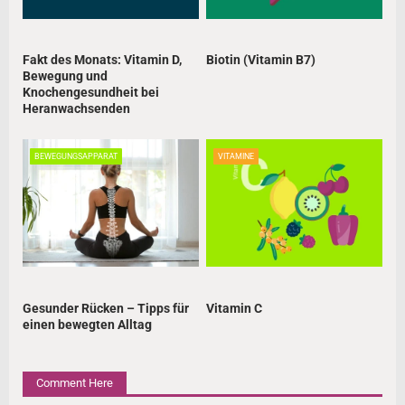
g
a
Fakt des Monats: Vitamin D,
Biotin (Vitamin B7)
t
Bewegung und
Knochengesundheit bei
i
Heranwachsenden
o
n
BEWEGUNGSAPPARAT
VITAMINE
Gesunder Rücken – Tipps für
Vitamin C
einen bewegten Alltag
Comment Here