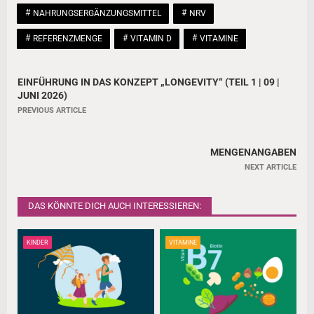
NAHRUNGSERGÄNZUNGSMITTEL
NRV
REFERENZMENGE
VITAMIN D
VITAMINE
EINFÜHRUNG IN DAS KONZEPT „LONGEVITY“ (TEIL 1 | 09 |
B
JUNI 2026)
e
PREVIOUS ARTICLE
i
t
MENGENANGABEN
NEXT ARTICLE
r
a
DAS KÖNNTE DICH AUCH INTERESSIEREN:
g
s
KINDER
VITAMINE
n
a
v
i