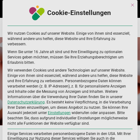
Skip
Skip
Mit di
to
to
Cookie-Einstellungen
navigation
content
Home
Allgemeines
Kennzeichnung
Vorschriften
Wir nutzen Cookies auf unserer Website. Einige von ihnen sind essenziell,
während andere uns helfen, diese Website und Ihre Erfahrung zu
verbessern.
Wenn Sie unter 16 Jahre alt sind und Ihre Einwilligung zu optionalen
Services geben möchten, müssen Sie Ihre Erziehungsberechtigten um
Erlaubnis bitten.
Wir verwenden Cookies und andere Technologien auf unserer Website.
KENNZEICHNUNG
Einige von ihnen sind essenziell, während andere uns helfen, diese Website
und Ihre Erfahrung zu verbessern.
Personenbezogene Daten können
VORSCHRIFTEN
verarbeitet werden (z. B. IP-Adressen), z. B. für personalisierte Anzeigen
und Inhalte oder die Messung von Anzeigen und Inhalten.
Weitere
Informationen über die Verwendung Ihrer Daten finden Sie in unserer
Datenschutzerklärung
.
Es besteht keine Verpflichtung, in die Verarbeitung
Ihrer Daten einzuwilligen, um dieses Angebot zu nutzen.
Sie können Ihre
Auswahl jederzeit unter
Einstellungen
widerrufen oder anpassen.
Bitte
beachten Sie, dass aufgrund individueller Einstellungen möglicherweise
nicht alle Funktionen der Website verfügbar sind.
Es ist wichtig, dass Verbraucher alle Informationen
Einige Services verarbeiten personenbezogene Daten in den USA. Mit Ihrer
erhalten, die für die Auswahl und Verwendung des
Einwilligung zur Nutzung dieser Services willigen Sie auch in die