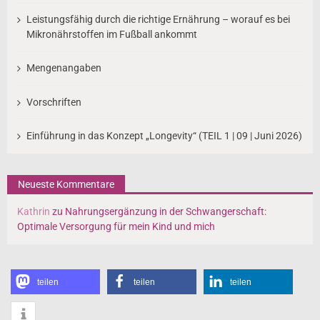
u
Leistungsfähig durch die richtige Ernährung – worauf es bei
m
Mikronährstoffen im Fußball ankommt
m
Mengenangaben
e
r
Vorschriften
i
Einführung in das Konzept „Longevity“ (TEIL 1 | 09 | Juni 2026)
e
r
Neueste Kommentare
u
n
Kathrin
zu
Nahrungsergänzung in der Schwangerschaft:
Optimale Versorgung für mein Kind und mich
g
d
e
teilen
teilen
teilen
r