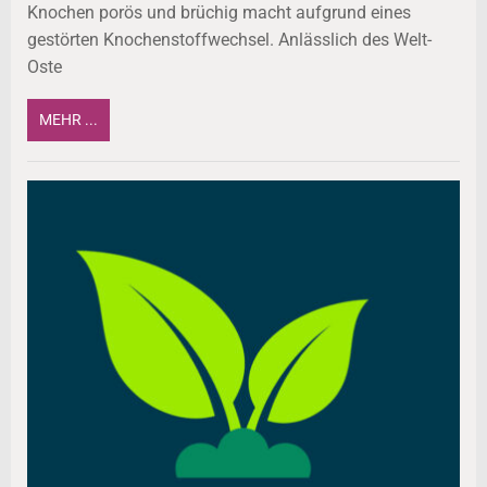
Knochen porös und brüchig macht aufgrund eines
gestörten Knochenstoffwechsel. Anlässlich des Welt-
Oste
MEHR ...