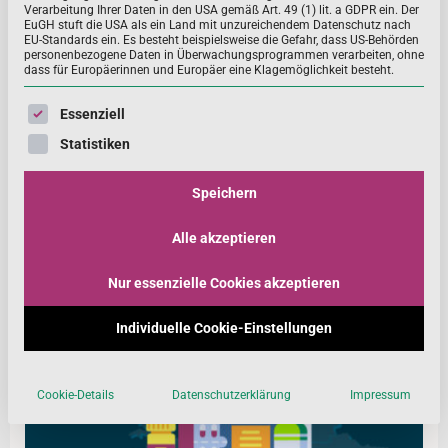
Verarbeitung Ihrer Daten in den USA gemäß Art. 49 (1) lit. a GDPR ein. Der
EuGH stuft die USA als ein Land mit unzureichendem Datenschutz nach
EU-Standards ein. Es besteht beispielsweise die Gefahr, dass US-Behörden
personenbezogene Daten in Überwachungsprogrammen verarbeiten, ohne
Vorschriften
dass für Europäerinnen und Europäer eine Klagemöglichkeit besteht.
Es ist wichtig, dass Verbraucher alle Informationen
Es folgt eine Liste der Service-Gruppen, für die eine Einwill
Essenziell
erhalten, die für die Auswahl und Verwendung des
Statistiken
Nahrungsergänzungsmittels wichtig sind. Diese Ken
Speichern
MEHR ...
Alle akzeptieren
Nur essenzielle Cookies akzeptieren
Individuelle Cookie-Einstellungen
Cookie-Details
Datenschutzerklärung
Impressum