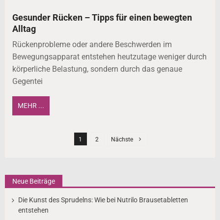
Gesunder Rücken – Tipps für einen bewegten
Alltag
Rückenprobleme oder andere Beschwerden im
Bewegungsapparat entstehen heutzutage weniger durch
körperliche Belastung, sondern durch das genaue
Gegentei
MEHR ...
S
e
1
2
Nächste
i
t
e
Neue Beiträge
n
Die Kunst des Sprudelns: Wie bei Nutrilo Brausetabletten
n
entstehen