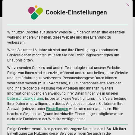
Skip
Skip
Mit di
to
to
Cookie-Einstellungen
navigation
content
calcium
Home
calcium
Wir nutzen Cookies auf unserer Website. Einige von ihnen sind essenziell,
während andere uns helfen, diese Website und Ihre Erfahrung zu
verbessern.
Wenn Sie unter 16 Jahre alt sind und Ihre Einwilligung zu optionalen
Services geben möchten, müssen Sie Ihre Erziehungsberechtigten um
Erlaubnis bitten.
Wir verwenden Cookies und andere Technologien auf unserer Website.
Einige von ihnen sind essenziell, während andere uns helfen, diese Website
und Ihre Erfahrung zu verbessern.
Personenbezogene Daten können
verarbeitet werden (z. B. IP-Adressen), z. B. für personalisierte Anzeigen
und Inhalte oder die Messung von Anzeigen und Inhalten.
Weitere
Informationen über die Verwendung Ihrer Daten finden Sie in unserer
Datenschutzerklärung
.
Es besteht keine Verpflichtung, in die Verarbeitung
Ihrer Daten einzuwilligen, um dieses Angebot zu nutzen.
Sie können Ihre
Auswahl jederzeit unter
Einstellungen
widerrufen oder anpassen.
Bitte
beachten Sie, dass aufgrund individueller Einstellungen möglicherweise
nicht alle Funktionen der Website verfügbar sind.
Einige Services verarbeiten personenbezogene Daten in den USA. Mit Ihrer
Einwilligung zur Nutzung dieser Services willigen Sie auch in die