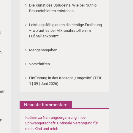
Die Kunst des Sprudelns: Wie bei Nutrilo
Brausetabletten entstehen
Leistungsfähig durch die richtige Ernährung
– worauf es bei Mikronährstoffen im
d
Fußball ankommt
Mengenangaben
n.
Vorschriften
Einführung in das Konzept „Longevity“ (TEIL
1 | 09 | Juni 2026)
per
Neueste Kommentare
Kathrin
zu
Nahrungsergänzung in der
um
Schwangerschaft: Optimale Versorgung für
mein Kind und mich