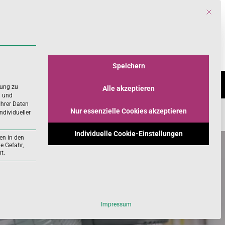
Mit die
Search
for:
Speichern
INES
WISSENSCHAFT
rung zu
Alle akzeptieren
n und
Ihrer Daten
Nur essenzielle Cookies akzeptieren
ndividueller
Individuelle Cookie-Einstellungen
en in den
e Gefahr,
t.
ll und kann nicht abgewählt werden.
Impressum