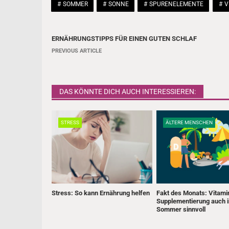
SOMMER
SONNE
SPURENELEMENTE
V
ERNÄHRUNGSTIPPS FÜR EINEN GUTEN SCHLAF
B
PREVIOUS ARTICLE
e
i
DAS KÖNNTE DICH AUCH INTERESSIEREN:
t
r
STRESS
ÄLTERE MENSCHEN
a
g
s
n
a
Stress: So kann Ernährung helfen
Fakt des Monats: Vitami
Supplementierung auch 
v
Sommer sinnvoll
i