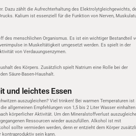
r. Dazu zählt die Aufrechterhaltung des Elektrolytgleichgewichts, d
cks. Kalium ist essenziell für die Funktion von Nerven, Muskulatu
ff des menschlichen Organismus. Es ist ein wichtiger Bestandteil 
enimpulse in Muskeltätigkeit umgesetzt werden. Es spielt in der
 Aktivität von Verdauungsenzymen.
alt des Körpers. Zusätzlich spielt Natrium eine Rolle bei der
 den Säure-Basen-Haushalt.
it und leichtes Essen
hwitzen auszugleichen? Viel trinken! Bei warmen Temperaturen ist
s die allgemeinen Empfehlungen von 1,5 bis 2 Liter Wasser einhalten
nach körperlicher Aktivität. Um den Mineralstoffverlust auszugleich
eergegangenen Ressourcen wieder auszufüllen. Alkohol ist mit
lkohol sollte vermieden werden, denn er entzieht dem Körper zusätzl
r kontraproduktiv sein kann.