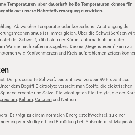
me Temperaturen, aber dauerhaft heiße Temperaturen können für
negativ auf unsere Nährstoffversorgung auswirken.
ühlung. Ab welcher Temperatur oder körperlicher Anstrengung der
gulierungsmechanismus ist immer gleich. Über die Schweißdrüsen wir
stet der Schweiß, kühlt sich der Körper automatisch herunter.
 um Wärme nach außen abzugeben. Dieses „Gegensteuern“ kann zu
Symptomen wie Kopfschmerzen und Kreislaufproblemen zeigen könne
zen
. Der produzierte Schweiß besteht zwar zu über 99 Prozent aus
Unter dem Begriff Elektrolyte versteht man Stoffe, die elektrischen
 Spurenelemente und Salze. Die wichtigsten Elektrolyte, die der Kör
gnesium
,
Kalium
,
Calcium
und Natrium.
rpers. Es trägt zu einem normalen
Energiestoffwechsel
, zu einer
ingerung von Müdigkeit und Ermüdung bei. Außerdem ist Magnesi