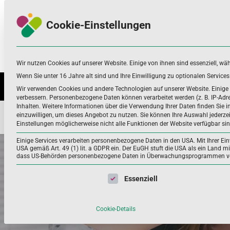
Skip
Skip
to
to
Cookie-Einstellungen
navigation
content
Wir nutzen Cookies auf unserer Website. Einige von ihnen sind essenziell, wä
Nahrungsergänzungsmittel
Infos zu Nährstoffen, Nahrungsergänzung
und mehr
Wenn Sie unter 16 Jahre alt sind und Ihre Einwilligung zu optionalen Servic
NÄHRSTOFFE UND WEITERE
ANWEN
Wir verwenden Cookies und andere Technologien auf unserer Website. Einige v
verbessern.
Personenbezogene Daten können verarbeitet werden (z. B. IP-Adres
Inhalten.
Weitere Informationen über die Verwendung Ihrer Daten finden Sie i
einzuwilligen, um dieses Angebot zu nutzen.
Sie können Ihre Auswahl jederze
Home
Anwendungsbereiche
Schwitzen
Wenn der Körpe
Einstellungen möglicherweise nicht alle Funktionen der Website verfügbar sin
Einige Services verarbeiten personenbezogene Daten in den USA. Mit Ihrer Einw
USA gemäß Art. 49 (1) lit. a GDPR ein. Der EuGH stuft die USA als ein Land 
dass US-Behörden personenbezogene Daten in Überwachungsprogrammen verar
Es folgt eine Liste der Service-Gruppen, für die eine Einwil
Essenziell
Cookie-Details