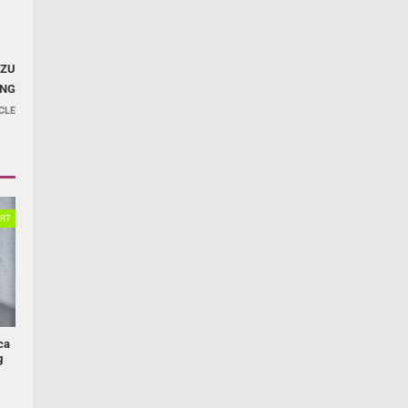
 ZU
UNG
CLE
RT
ca
g