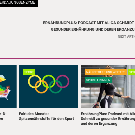
ERDAUUNGSENZYME
ERNÄHRUNGPLUS: PODCAST MIT ALICA SCHMIDT
GESUNDER ERNÄHRUNG UND DEREN ERGÄNZ
NEXT ARTI
SPORT
NÄHRSTOFFE UND WEITERE
SPO
SPORTLER:INNEN
n-D-
Fakt des Monats:
ErnährungPlus: Podcast mit Ali
im
Spitzennährstoffe für den Sport
Schmidt zu gesunder Ernährun
und deren Ergänzung