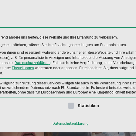
hrend andere uns helfen, diese Website und Ihre Erfahrung zu verbessern.
es geben möchten, müssen Sie Ihre Erziehungsberechtigten um Erlaubnis bitten.
DUNGSBEREICHE
ANWENDERGRUPPEN
ALLGEME
on ihnen sind essenziell, während andere uns helfen, diese Website und Ihre Erfah
sen), z. B. für personalisierte Anzeigen und Inhalte oder die Messung von Anzeige
n unserer
Datenschutzerklärung
.
Es besteht keine Verpflichtung, in die Verarbeitung 
it unter
Einstellungen
widerrufen oder anpassen.
Bitte beachten Sie, dass aufgrund i
r ins Schwitzen gerät
d.
illigung zur Nutzung dieser Services willigen Sie auch in die Verarbeitung Ihrer Dat
mit unzureichendem Datenschutz nach EU-Standards ein. Es besteht beispielsweise di
beiten, ohne dass für Europäerinnen und Europäer eine Klagemöglichkeit besteh
ligung erteilt werden kann. Die erste Service-Gruppe ist essenzie
Statistiken
Datenschutzerklärung