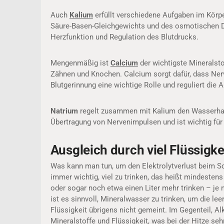
Auch
Kalium
erfüllt verschiedene Aufgaben im Körpe
Säure-Basen-Gleichgewichts und des osmotischen Dru
Herzfunktion und Regulation des Blutdrucks.
Mengenmäßig ist
Calcium
der wichtigste Mineralsto
Zähnen und Knochen. Calcium sorgt dafür, dass Nerv
Blutgerinnung eine wichtige Rolle und reguliert die
Natrium
regelt zusammen mit Kalium den Wasserhaush
Übertragung von Nervenimpulsen und ist wichtig für
Ausgleich durch viel Flüssigke
Was kann man tun, um den Elektrolytverlust beim Sc
immer wichtig, viel zu trinken, das heißt mindesten
oder sogar noch etwa einen Liter mehr trinken – je 
ist es sinnvoll, Mineralwasser zu trinken, um die l
Flüssigkeit übrigens nicht gemeint. Im Gegenteil, A
Mineralstoffe und Flüssigkeit, was bei der Hitze seh