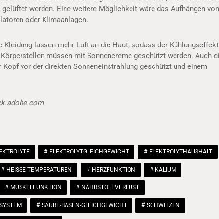
elüftet werden. Eine weitere Möglichkeit wäre das Aufhängen von
latoren oder Klimaanlagen.
e Kleidung lassen mehr Luft an die Haut, sodass der Kühlungseffekt
e Körperstellen müssen mit Sonnencreme geschützt werden. Auch e
er Kopf vor der direkten Sonneneinstrahlung geschützt und einem
ock.adobe.com
EKTROLYTE
ELEKTROLYTGLEICHGEWICHT
ELEKTROLYTHAUSHALT
HEISSE TEMPERATUREN
HERZFUNKTION
KALIUM
MUSKELFUNKTION
NÄHRSTOFFVERLUST
SYSTEM
SÄURE-BASEN-GLEICHGEWICHT
SCHWITZEN