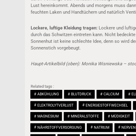
Lust hereinkommt. Abends und morgens muss dann g
feuchten Laken und Handtüchern und natürlich Venti
Lockere, luftige Kleidung tragen:
Lockere und luftig
durch das Schwitzen eintreten kann. Nicht bedeckt
Sonnenhut ist keine schlechte Idee, denn so wird d
Sonnenstich vorgebeugt.
Haupt-Artikelbild (oben): Monika Wisniewska – st
Related tags :
ABKÜHLUNG
BLUTDRUCK
CALCIUM
EL
ELEKTROLYTVERLUST
ENERGIESTOFFWECHSEL
MAGNESIUM
MINERALSTOFFE
MÜDIGKEIT
NÄHRSTOFFVERSORGUNG
NATRIUM
NERVEN