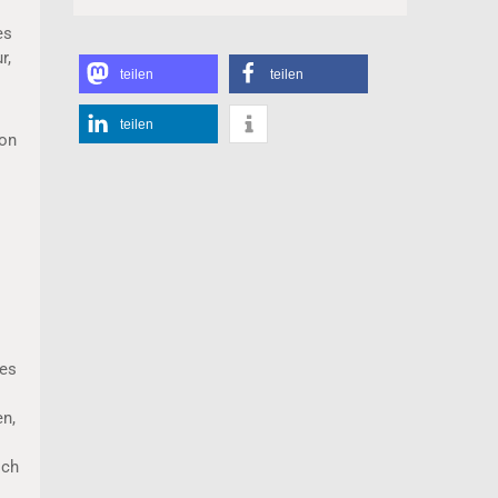
es
r,
teilen
teilen
teilen
von
 es
en,
ich