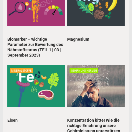
a
v
i
g
a
Biomarker – wichtige
Magnesium
Parameter zur Bewertung des
t
Nährstoffstatus (TEIL 1 | 03 |
September 2023)
i
o
MINERALSTOFFE
GEHIRN UND NERVEN
n
Eisen
Konzentration bitte! Wie die
richtige Ernährung unsere
Gehirnleistung unterstützen