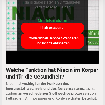
dass dabei Daten an Drittanbieter
weitergegeben werden.
Mehr Informationen
Inhalt entsperren
Erforderlichen Service akzeptieren
und Inhalte entsperren
Welche Funktion hat Niacin im Körper
und für die Gesundheit?
Niacin ist
wichtig für die Funktion des
Energiestoffwechsels und des Nervensystems
. Es ist
zudem
an verschiedenen Stoffwechselprozessen
von
Fettsäuren, Aminosäuren und Kohlenhydraten
beteiligt
.