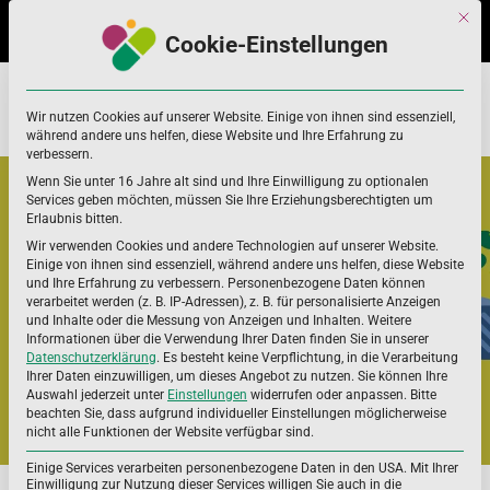
Skip
Skip
Mit di
to
to
Cookie-Einstellungen
navigation
content
Home
Nährstoffe und weitere
Vitamine
Wir nutzen Cookies auf unserer Website. Einige von ihnen sind essenziell,
Niacin (Vitamin B3)
während andere uns helfen, diese Website und Ihre Erfahrung zu
verbessern.
Wenn Sie unter 16 Jahre alt sind und Ihre Einwilligung zu optionalen
Services geben möchten, müssen Sie Ihre Erziehungsberechtigten um
Erlaubnis bitten.
Wir verwenden Cookies und andere Technologien auf unserer Website.
Einige von ihnen sind essenziell, während andere uns helfen, diese Website
VITAMINE
und Ihre Erfahrung zu verbessern.
Personenbezogene Daten können
verarbeitet werden (z. B. IP-Adressen), z. B. für personalisierte Anzeigen
NIACIN (VITAMIN B3)
und Inhalte oder die Messung von Anzeigen und Inhalten.
Weitere
Informationen über die Verwendung Ihrer Daten finden Sie in unserer
Datenschutzerklärung
.
Es besteht keine Verpflichtung, in die Verarbeitung
Ihrer Daten einzuwilligen, um dieses Angebot zu nutzen.
Sie können Ihre
Auswahl jederzeit unter
Einstellungen
widerrufen oder anpassen.
Bitte
beachten Sie, dass aufgrund individueller Einstellungen möglicherweise
nicht alle Funktionen der Website verfügbar sind.
Einige Services verarbeiten personenbezogene Daten in den USA. Mit Ihrer
Einwilligung zur Nutzung dieser Services willigen Sie auch in die
Niacin erfüllt im Stoffwechsel viele wichtige