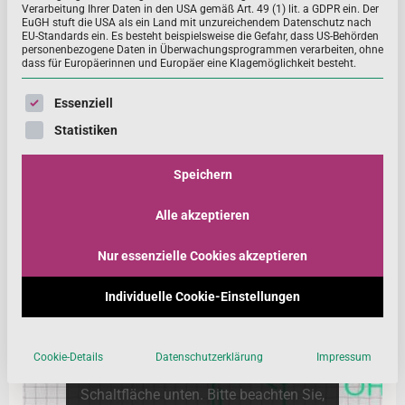
Verarbeitung Ihrer Daten in den USA gemäß Art. 49 (1) lit. a GDPR ein. Der
Funktionen. Es ist Bestandteil des Vitamin-B-
EuGH stuft die USA als ein Land mit unzureichendem Datenschutz nach
Stoffwechsels und unterstützt den
EU-Standards ein. Es besteht beispielsweise die Gefahr, dass US-Behörden
personenbezogene Daten in Überwachungsprogrammen verarbeiten, ohne
Energiestoffwechsel
und das Nervensystem. Neben
dass für Europäerinnen und Europäer eine Klagemöglichkeit besteht.
Lebensmitteln, die reich an Niacin sind, können auch
Nahrungsergänzungsmittel (NEM) mit Niacin zu einer
Es folgt eine Liste der Service-Gruppen, für die eine Einwill
Essenziell
guten Versorgung beitragen.
Statistiken
Informationen zu Funktion, Zufuhrempfehlungen und
Speichern
Quellen für Niacin (Vitamin B3) gibt
dieses
Grafikvideo
des
Lebensmittelverbands
Deutschland
in Kurzform:
Alle akzeptieren
Nur essenzielle Cookies akzeptieren
Individuelle Cookie-Einstellungen
Sie sehen gerade einen
Platzhalterinhalt von
YouTube
. Um
auf den eigentlichen Inhalt
Cookie-Details
Datenschutzerklärung
Impressum
zuzugreifen, klicken Sie auf die
Schaltfläche unten. Bitte beachten Sie,