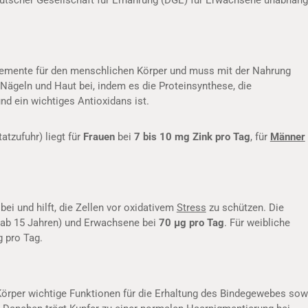
Deutscher Gesellschaft für Ernährung (DGE) für Erwachsene unabhäng
elemente für den menschlichen Körper und muss mit der Nahrung
 Nägeln und Haut bei, indem es die Proteinsynthese, die
d ein wichtiges Antioxidans ist.
atzufuhr) liegt für
Frauen
bei
7 bis 10 mg Zink pro Tag
, für
Männer
bei und hilft, die Zellen vor oxidativem
Stress
zu schützen. Die
 (ab 15 Jahren) und Erwachsene bei
70 µg pro Tag
. Für weibliche
g pro Tag.
Körper wichtige Funktionen für die Erhaltung des Bindegewebes sow