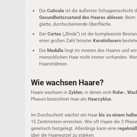
Die
Cuticula
ist die äußerste Schuppenschicht d
Gesundheitszustand des Haares ablesen
: Beim
glatte, durchscheinende Oberfläche.
Der
Cortex
(„Rinde“) ist der komplexeste Besta
einer großen Zahl feinster
Keratinfasern
besteh
Die
Medulla
liegt im inneren des Haares und wi
menschlichen Haar nicht immer vorhanden. Wenn
Haarsträhnen.
Wie wachsen Haare?
Haare wachsen in
Zyklen
, in denen sich
Ruhe-, Wac
Phasen bezeichnet man als
Haarzyklus
.
Im Durchschnitt wächst ein Haar
bis zu einem halb
15 Zentimetern erreichen. Wie oft Haare die 3 Phase
genetisch festgelegt. Allerdings kann eine
regelmäß
über die Haarwurzel zu stärken.