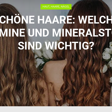
HAUT, HAARE, NÄGEL
CHÖNE HAARE: WELC
AMINE UND MINERALST
SIND WICHTIG?