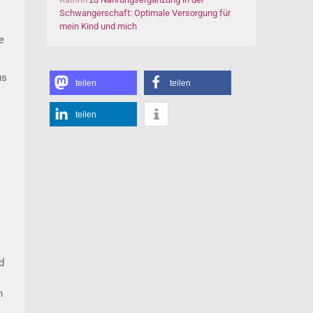
Schwangerschaft: Optimale Versorgung für
mein Kind und mich
e
us
teilen
teilen
teilen
d
n