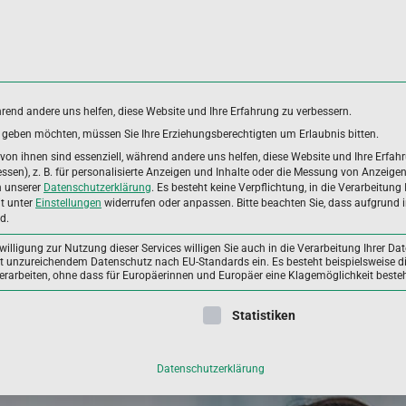
hrend andere uns helfen, diese Website und Ihre Erfahrung zu verbessern.
es geben möchten, müssen Sie Ihre Erziehungsberechtigten um Erlaubnis bitten.
DUNGSBEREICHE
ANWENDERGRUPPEN
ALLGEME
on ihnen sind essenziell, während andere uns helfen, diese Website und Ihre Erfah
sen), z. B. für personalisierte Anzeigen und Inhalte oder die Messung von Anzeige
n unserer
Datenschutzerklärung
.
Es besteht keine Verpflichtung, in die Verarbeitung 
it unter
Einstellungen
widerrufen oder anpassen.
Bitte beachten Sie, dass aufgrund i
 Haare: Welche Vitamine und Mineralstoffe sind wichtig?
d.
illigung zur Nutzung dieser Services willigen Sie auch in die Verarbeitung Ihrer Dat
mit unzureichendem Datenschutz nach EU-Standards ein. Es besteht beispielsweise di
beiten, ohne dass für Europäerinnen und Europäer eine Klagemöglichkeit besteh
ligung erteilt werden kann. Die erste Service-Gruppe ist essenzie
Statistiken
Datenschutzerklärung