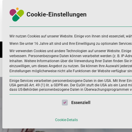
Skip
Skip
to
to
Cookie-Einstellungen
navigation
content
Wir nutzen Cookies auf unserer Website. Einige von ihnen sind essenziell, wä
Nahrungsergänzungsmittel
Infos zu Nährstoffen, Nahrungsergänzung
und mehr
Wenn Sie unter 16 Jahre alt sind und Ihre Einwilligung zu optionalen Servic
NÄHRSTOFFE UND WEITERE
ANWEN
Wir verwenden Cookies und andere Technologien auf unserer Website. Einige v
verbessern.
Personenbezogene Daten können verarbeitet werden (z. B. IP-Adres
Inhalten.
Weitere Informationen über die Verwendung Ihrer Daten finden Sie i
einzuwilligen, um dieses Angebot zu nutzen.
Sie können Ihre Auswahl jederze
Home
Anwendungsbereiche
Haut, Haare, Nägel
Schöne
Einstellungen möglicherweise nicht alle Funktionen der Website verfügbar sin
Einige Services verarbeiten personenbezogene Daten in den USA. Mit Ihrer Einw
USA gemäß Art. 49 (1) lit. a GDPR ein. Der EuGH stuft die USA als ein Land 
dass US-Behörden personenbezogene Daten in Überwachungsprogrammen verar
Es folgt eine Liste der Service-Gruppen, für die eine Einwil
Essenziell
Cookie-Details