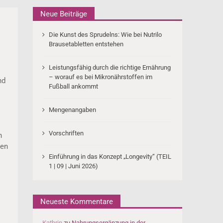
Neue Beiträge
Die Kunst des Sprudelns: Wie bei Nutrilo
Brausetabletten entstehen
Leistungsfähig durch die richtige Ernährung
– worauf es bei Mikronährstoffen im
nd
Fußball ankommt
Mengenangaben
Vorschriften
n
len
Einführung in das Konzept „Longevity“ (TEIL
1 | 09 | Juni 2026)
Neueste Kommentare
Kathrin
zu
Nahrungsergänzung in der