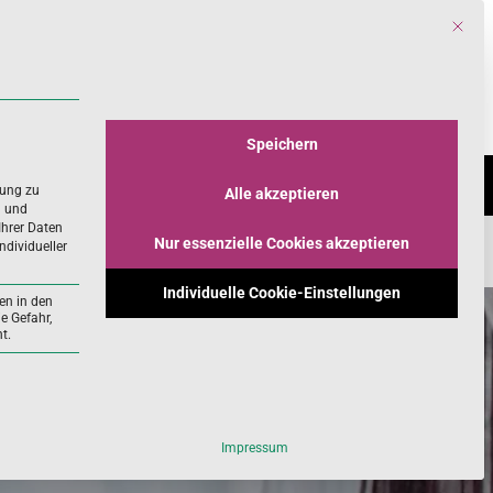
Mit die
Search
for:
Speichern
INES
WISSENSCHAFT
rung zu
Alle akzeptieren
n und
Ihrer Daten
Nur essenzielle Cookies akzeptieren
ndividueller
Individuelle Cookie-Einstellungen
en in den
e Gefahr,
t.
ll und kann nicht abgewählt werden.
Impressum