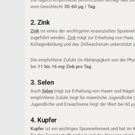
Die täglich empfohlene Biotin-Zufuhr beträgt laut 
vom Geschlecht
30-60 µg / Tag
.
2. Zink
Zink
ist eines der wichtigsten essenziellen Spuren
zugeführt werden.
Zink
trägt zur Erhaltung von Haar,
Kollagenbildung und das Zellwachstum unterstützt un
Die empfohlene Zufuhr (in Abhängigkeit von der Phyt
bei
11 bis 16 mg Zink pro Tag
.
3. Selen
Auch
Selen
trägt zur Erhaltung von Haare und Nägel 
empfohlene Zufuhr liegt für männliche Jugendliche
Jugendliche und Erwachsene liegt der Wert bei 60 µ
4. Kupfer
Kupfer
ist ein wichtiges Spurenelement und hat im 