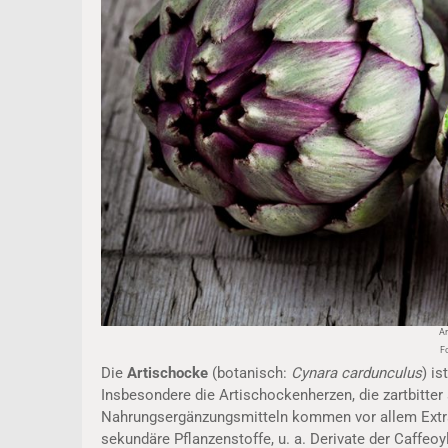
Ar
F
Die
Artischocke
(botanisch:
Cynara cardunculus
) i
Insbesondere die Artischockenherzen, die zartbitter
Nahrungsergänzungsmitteln kommen vor allem Extrak
sekundäre Pflanzenstoffe, u. a. Derivate der Caffeoy