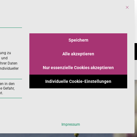
Mit die
Search
for:
Speichern
INES
WISSENSCHAFT
rung zu
Alle akzeptieren
n und
Ihrer Daten
Nur essenzielle Cookies akzeptieren
ndividueller
Individuelle Cookie-Einstellungen
en in den
e Gefahr,
t.
ll und kann nicht abgewählt werden.
Impressum