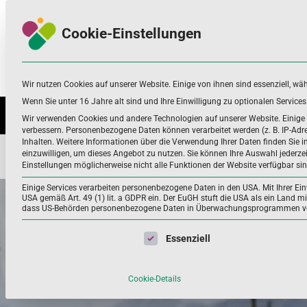
Skip
Skip
to
to
Cookie-Einstellungen
navigation
content
Wir nutzen Cookies auf unserer Website. Einige von ihnen sind essenziell, wä
Nahrungsergänzungsmittel
Infos zu Nährstoffen, Nahrungsergänzung
und mehr
Wenn Sie unter 16 Jahre alt sind und Ihre Einwilligung zu optionalen Servic
NÄHRSTOFFE UND WEITERE
ANWEN
Wir verwenden Cookies und andere Technologien auf unserer Website. Einige v
verbessern.
Personenbezogene Daten können verarbeitet werden (z. B. IP-Adres
Inhalten.
Weitere Informationen über die Verwendung Ihrer Daten finden Sie i
einzuwilligen, um dieses Angebot zu nutzen.
Sie können Ihre Auswahl jederze
Home
Nährstoffe und weitere
Sekundäre Pflanzenstoffe
Einstellungen möglicherweise nicht alle Funktionen der Website verfügbar sin
Einige Services verarbeiten personenbezogene Daten in den USA. Mit Ihrer Einw
USA gemäß Art. 49 (1) lit. a GDPR ein. Der EuGH stuft die USA als ein Land 
dass US-Behörden personenbezogene Daten in Überwachungsprogrammen verar
Es folgt eine Liste der Service-Gruppen, für die eine Einwil
Essenziell
Cookie-Details