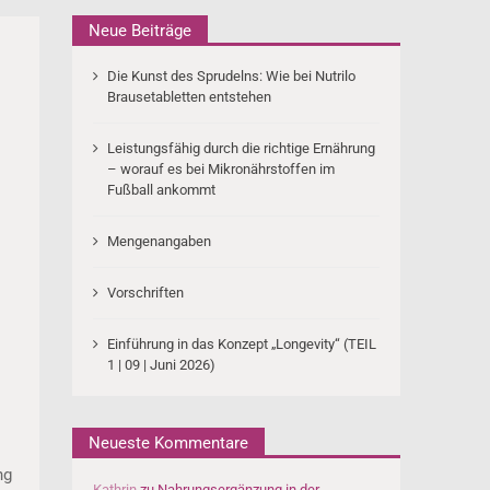
Neue Beiträge
Die Kunst des Sprudelns: Wie bei Nutrilo
Brausetabletten entstehen
Leistungsfähig durch die richtige Ernährung
– worauf es bei Mikronährstoffen im
Fußball ankommt
Mengenangaben
Vorschriften
Einführung in das Konzept „Longevity“ (TEIL
1 | 09 | Juni 2026)
Neueste Kommentare
ng
Kathrin
zu
Nahrungsergänzung in der