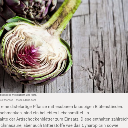
tischocke mit Blättern und Herz.
oto: maryloo – stock.adobe.com
st eine distelartige Pflanze mit essbaren knospigen Blütenständen.
 schmecken, sind ein beliebtes Lebensmittel. In
te der Artischockenblätter zum Einsatz. Diese enthalten zahlreic
lchinasäure, aber auch Bitterstoffe wie das Cynaropicrin sowie