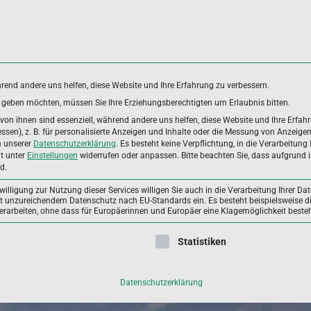
hrend andere uns helfen, diese Website und Ihre Erfahrung zu verbessern.
es geben möchten, müssen Sie Ihre Erziehungsberechtigten um Erlaubnis bitten.
DUNGSBEREICHE
ANWENDERGRUPPEN
ALLGEME
on ihnen sind essenziell, während andere uns helfen, diese Website und Ihre Erfah
sen), z. B. für personalisierte Anzeigen und Inhalte oder die Messung von Anzeige
n unserer
Datenschutzerklärung
.
Es besteht keine Verpflichtung, in die Verarbeitung 
it unter
Einstellungen
widerrufen oder anpassen.
Bitte beachten Sie, dass aufgrund i
Botanicals: Diese Pflanzen können eine gesunde Ernährung ergänzen
d.
illigung zur Nutzung dieser Services willigen Sie auch in die Verarbeitung Ihrer Dat
mit unzureichendem Datenschutz nach EU-Standards ein. Es besteht beispielsweise di
beiten, ohne dass für Europäerinnen und Europäer eine Klagemöglichkeit besteh
ligung erteilt werden kann. Die erste Service-Gruppe ist essenzie
Statistiken
Datenschutzerklärung