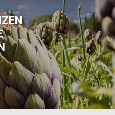
NZEN
E
N